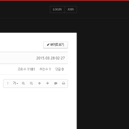
LOGIN
JOIN
✔
뷰어로 보기
2015.03.28 02:27
조회 수
1181
추천 수
1
댓글
0
?
가