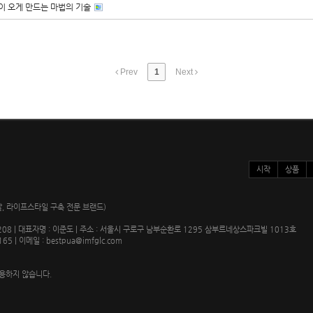
이 오게 만드는 마법의 기술
Prev
1
Next
시작
상품
 계발, 라이프스타일 구축 전문 브랜드)
0208 | 대표자명 : 이준도 | 주소 : 서울시 구로구 남부순환로 1295 삼부르네상스파크빌 1013호
165 | 이메일 : bestpua@imfglc.com
용하지 않습니다.