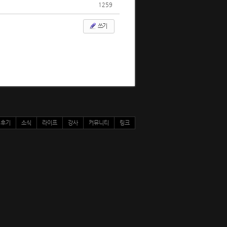
1259
쓰기
후기
소식
라이프
강사
커뮤니티
링크